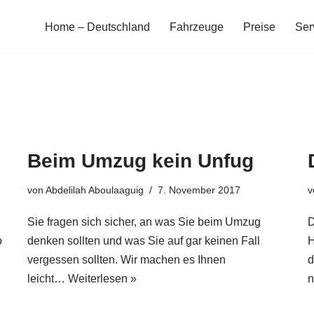
Home – Deutschland
Fahrzeuge
Preise
Ser
Beim Umzug kein Unfug
von
Abdelilah Aboulaaguig
7. November 2017
v
Sie fragen sich sicher, an was Sie beim Umzug
D
o
denken sollten und was Sie auf gar keinen Fall
H
vergessen sollten. Wir machen es Ihnen
d
leicht…
Weiterlesen »
n