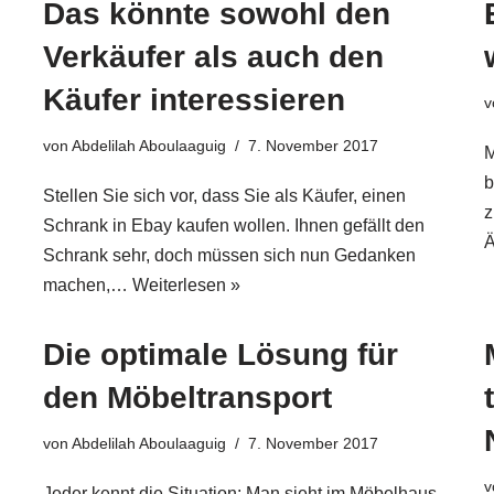
Das könnte sowohl den
Verkäufer als auch den
Käufer interessieren
v
von
Abdelilah Aboulaaguig
7. November 2017
M
b
Stellen Sie sich vor, dass Sie als Käufer, einen
z
Schrank in Ebay kaufen wollen. Ihnen gefällt den
Ä
Schrank sehr, doch müssen sich nun Gedanken
machen,…
Weiterlesen »
Die optimale Lösung für
den Möbeltransport
von
Abdelilah Aboulaaguig
7. November 2017
v
Jeder kennt die Situation: Man sieht im Möbelhaus