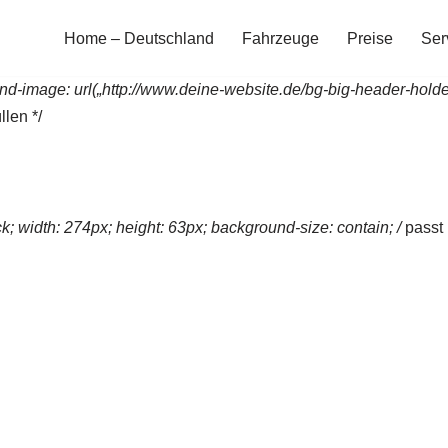
Home – Deutschland
Fahrzeuge
Preise
Ser
nd-image: url(„http://www.deine-website.de/bg-big-header-holde
llen */
ock; width: 274px; height: 63px; background-size: contain; /
passt 