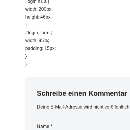
.login h1 a {
width: 200px;
height: 46px;
}
#login, form {
width: 95%;
padding: 15px;
}
}
Schreibe einen Kommentar
Deine E-Mail-Adresse wird nicht veröffentlicht
Name
*