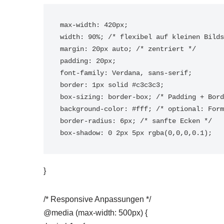
max-width: 420px;

width: 90%; /* flexibel auf kleinen Bilds
margin: 20px auto; /* zentriert */

padding: 20px;

font-family: Verdana, sans-serif;

border: 1px solid #c3c3c3;

box-sizing: border-box; /* Padding + Bord
background-color: #fff; /* optional: Form
border-radius: 6px; /* sanfte Ecken */

box-shadow: 0 2px 5px rgba(0,0,0,0.1);
}
/* Responsive Anpassungen */
@media (max-width: 500px) {