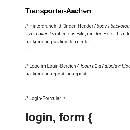
Transporter-Aachen
Zum
Inhalt
/* Hintergrundbild für den Header
/ body { backgrou
springen
size: cover; /
skaliert das Bild, um den Bereich zu fü
background-position: top center;
}
/* Logo im Login-Bereich
/ .login h1 a { display: bl
background-repeat: no-repeat;
}
/* Login-Formular */
login, form {