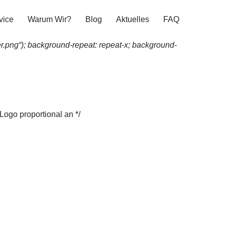
vice
Warum Wir?
Blog
Aktuelles
FAQ
r.png“); background-repeat: repeat-x; background-
Logo proportional an */