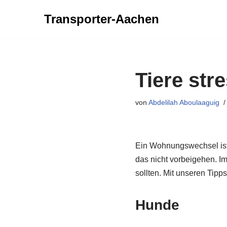
Transporter-Aachen
Zum
Inhalt
springen
Tiere str
von
Abdelilah Aboulaaguig
Ein Wohnungswechsel ist f
das nicht vorbeigehen. I
sollten. Mit unseren Tip
Hunde