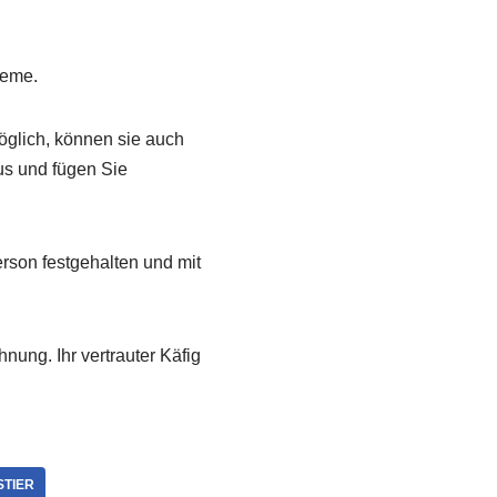
leme.
öglich, können sie auch
us und fügen Sie
erson festgehalten und mit
ung. Ihr vertrauter Käfig
STIER