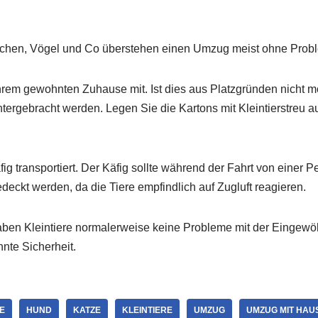
chen, Vögel und Co überstehen einen Umzug meist ohne Prob
ihrem gewohnten Zuhause mit. Ist dies aus Platzgründen nicht m
tergebracht werden. Legen Sie die Kartons mit Kleintierstreu a
g transportiert. Der Käfig sollte während der Fahrt von einer P
eckt werden, da die Tiere empfindlich auf Zugluft reagieren.
en Kleintiere normalerweise keine Probleme mit der Eingewöhn
hnte Sicherheit.
E
HUND
KATZE
KLEINTIERE
UMZUG
UMZUG MIT HAU