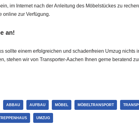
ein, im Internet nach der Anleitung des Möbelstückes zu recher
e online zur Verfügung.
e an!
cks sollte einem erfolgreichen und schadenfreien Umzug nichts 
, stehen wir von Transporter-Aachen Ihnen gerne beratend zur
ABBAU
AUFBAU
MÖBEL
MÖBELTRANSPORT
TRANSP
TREPPENHAUS
UMZUG