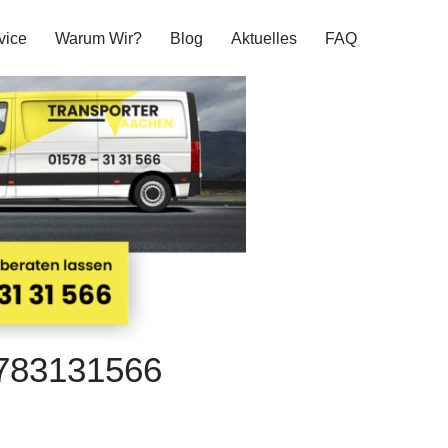
vice
Warum Wir?
Blog
Aktuelles
FAQ
5783131566