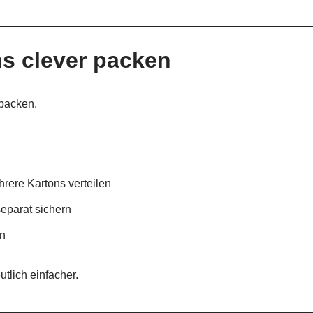
ns clever packen
npacken.
rere Kartons verteilen
eparat sichern
en
tlich einfacher.