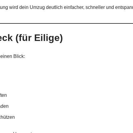
itung wird dein Umzug deutlich einfacher, schneller und entspann
k (für Eilige)
 einen Blick:
ften
aden
chützen